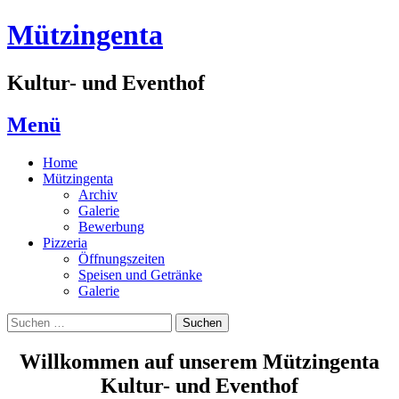
Zum
Mützingenta
Inhalt
springen
Kultur- und Eventhof
Menü
Home
Mützingenta
Archiv
Galerie
Bewerbung
Pizzeria
Öffnungszeiten
Speisen und Getränke
Galerie
Suchen
Suchen
nach:
Willkommen auf unserem Mützingenta
Kultur- und Eventhof