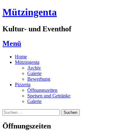
Zum
Mützingenta
Inhalt
springen
Kultur- und Eventhof
Menü
Home
Mützingenta
Archiv
Galerie
Bewerbung
Pizzeria
Öffnungszeiten
Speisen und Getränke
Galerie
Suchen
Suchen
nach:
Öffnungszeiten