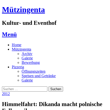
Zum
Mützingenta
Inhalt
springen
Kultur- und Eventhof
Menü
Home
Mützingenta
Archiv
Galerie
Bewerbung
Pizzeria
Öffnungszeiten
Speisen und Getränke
Galerie
Suchen
Suchen
nach:
2012
Himmelfahrt: Dikanda macht polnische