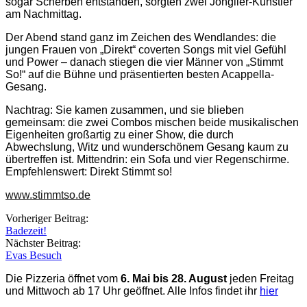
sogar Scherben entstanden, sorgten zwei Jonglier-Künstler
am Nachmittag.
Der Abend stand ganz im Zeichen des Wendlandes: die
jungen Frauen von „Direkt“ coverten Songs mit viel Gefühl
und Power – danach stiegen die vier Männer von „Stimmt
So!“ auf die Bühne und präsentierten besten Acappella-
Gesang.
Nachtrag: Sie kamen zusammen, und sie blieben
gemeinsam: die zwei Combos mischen beide musikalischen
Eigenheiten großartig zu einer Show, die durch
Abwechslung, Witz und wunderschönem Gesang kaum zu
übertreffen ist. Mittendrin: ein Sofa und vier Regenschirme.
Empfehlenswert: Direkt Stimmt so!
www.stimmtso.de
Beitragsnavigation
Vorheriger Beitrag:
Badezeit!
Nächster Beitrag:
Evas Besuch
Die Pizzeria öffnet vom
6. Mai bis 28. August
jeden Freitag
und Mittwoch ab 17 Uhr geöffnet. Alle Infos findet ihr
hier