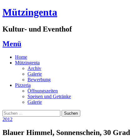
Zum
Mützingenta
Inhalt
springen
Kultur- und Eventhof
Menü
Home
Mützingenta
Archiv
Galerie
Bewerbung
Pizzeria
Öffnungszeiten
Speisen und Getränke
Galerie
Suchen
Suchen
nach:
2012
Blauer Himmel, Sonnenschein, 30 Grad