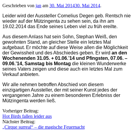
Geschrieben von
jan
am
30. Mai 2014
30. Mai 2014
.
Leider wird der Aussteller Cornelius Degen geb. Rentsch nie
wieder auf der Mützingenta zu sehen sein, da ihn am
19.02.2014 das Ende seines Leben viel zu früh ereilte.
Aus diesem Anlass hat sein Sohn, Stephan Weiß, den
gewohnten Stand, an gleicher Stelle ein letztes Mal
aufgebaut. Er möchte auf diese Weise allen die Möglichkeit
der Gewissheit und des Abschiedes geben. Er wird
an den
Wochenenden 31.05. + 01.06.’14 und Pfingsten, 07.06. –
09.06.’14, Samstag bis Montag
die kleinen Wunderwerke
seines Vaters zeigen und diese auch ein letztes Mal zum
Verkauf anbieten.
Wir alle nehmen betroffen Abschied von diesem
einzigartigen Aussteller, der mit seiner Kunst jedes der
vergangenen Jahre zu einem besonderen Erlebniss der
Mützingenta werden ließ.
Beitragsnavigation
Vorheriger Beitrag:
Hot Birds fallen leider aus
Nächster Beitrag:
„Cirque surreal“ – die magische Feuernacht