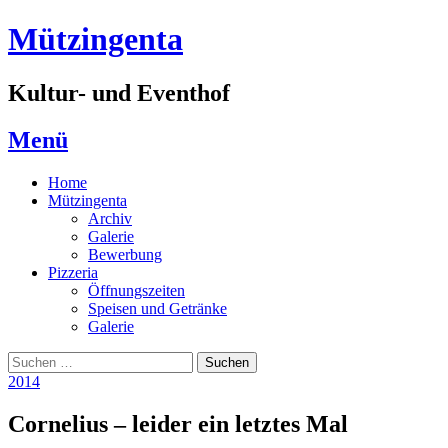
Zum
Mützingenta
Inhalt
springen
Kultur- und Eventhof
Menü
Home
Mützingenta
Archiv
Galerie
Bewerbung
Pizzeria
Öffnungszeiten
Speisen und Getränke
Galerie
Suchen
Suchen
nach:
2014
Cornelius – leider ein letztes Mal