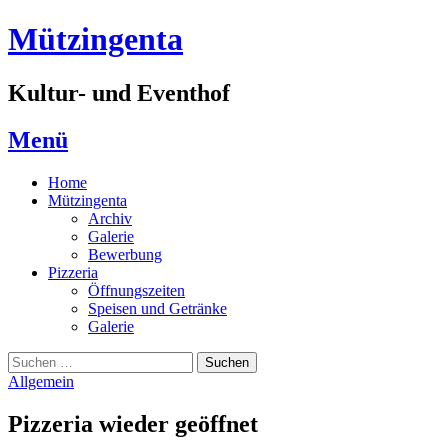
Zum
Mützingenta
Inhalt
springen
Kultur- und Eventhof
Menü
Home
Mützingenta
Archiv
Galerie
Bewerbung
Pizzeria
Öffnungszeiten
Speisen und Getränke
Galerie
Suchen
Suchen
nach:
Allgemein
Pizzeria wieder geöffnet