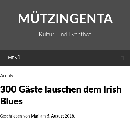
Zum
Inhalt
MÜTZINGENTA
springen
Kultur- und Eventhof
S
MENÜ
Archiv
300 Gäste lauschen dem Irish
Blues
Geschrieben von
Mari
am
5. August 2018
.