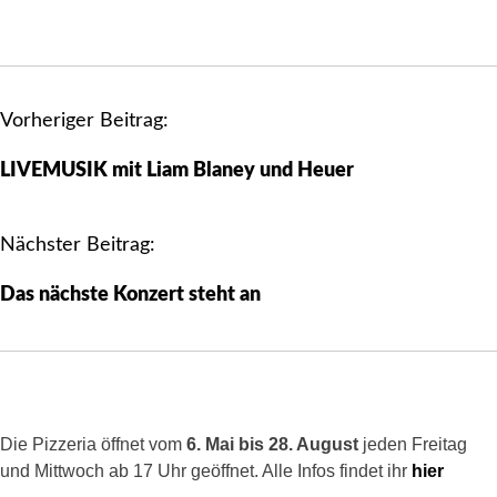
B
Vorheriger Beitrag:
e
LIVEMUSIK mit Liam Blaney und Heuer
i
t
r
Nächster Beitrag:
a
Das nächste Konzert steht an
g
s
n
a
v
Die Pizzeria öffnet vom
6. Mai bis 28. August
jeden Freitag
i
und Mittwoch ab 17 Uhr geöffnet. Alle Infos findet ihr
hier
g