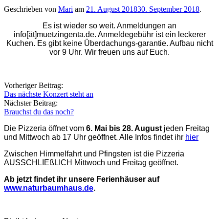
Geschrieben von
Mari
am
21. August 2018
30. September 2018
.
Es ist wieder so weit. Anmeldungen an
info[ät]muetzingenta.de. Anmeldegebühr ist ein leckerer
Kuchen. Es gibt keine Überdachungs-garantie. Aufbau nicht
vor 9 Uhr. Wir freuen uns auf Euch.
Beitragsnavigation
Vorheriger Beitrag:
Das nächste Konzert steht an
Nächster Beitrag:
Brauchst du das noch?
Die Pizzeria öffnet vom
6. Mai bis 28. August
jeden Freitag
und Mittwoch ab 17 Uhr geöffnet. Alle Infos findet ihr
hier
Zwischen Himmelfahrt und Pfingsten ist die Pizzeria
AUSSCHLIEßLICH Mittwoch und Freitag geöffnet.
Ab jetzt findet ihr unsere Ferienhäuser auf
www.naturbaumhaus.de
.