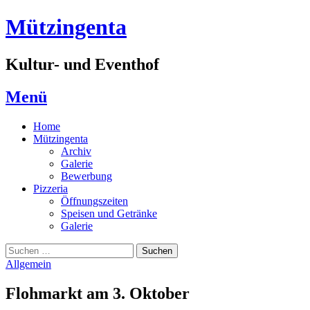
Zum
Mützingenta
Inhalt
springen
Kultur- und Eventhof
Menü
Home
Mützingenta
Archiv
Galerie
Bewerbung
Pizzeria
Öffnungszeiten
Speisen und Getränke
Galerie
Suchen
Suchen
nach:
Allgemein
Flohmarkt am 3. Oktober