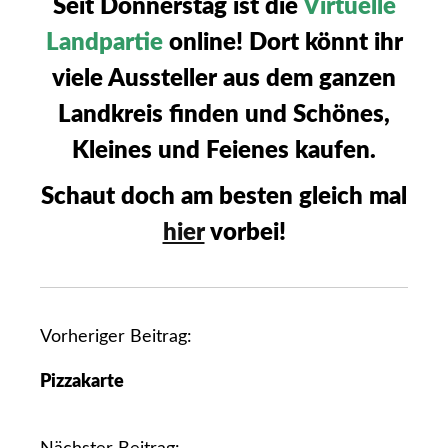
Seit Donnerstag ist die
Virtuelle
Landpartie
online! Dort könnt ihr
viele Aussteller aus dem ganzen
Landkreis finden und Schönes,
Kleines und Feienes kaufen.
Schaut doch am besten gleich mal
hier
vorbei!
B
Vorheriger Beitrag:
e
Pizzakarte
i
t
r