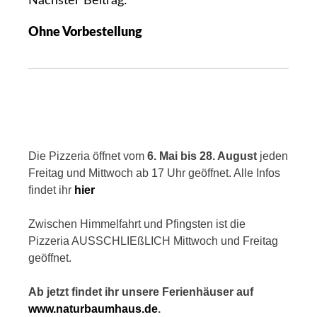
Nächster Beitrag:
a
Ohne Vorbestellung
g
s
n
a
v
i
g
Die Pizzeria öffnet vom
6. Mai bis 28. August
jeden
a
Freitag und Mittwoch ab 17 Uhr geöffnet. Alle Infos
t
findet ihr
hier
i
Zwischen Himmelfahrt und Pfingsten ist die
o
Pizzeria AUSSCHLIEßLICH Mittwoch und Freitag
n
geöffnet.
Ab jetzt findet ihr unsere Ferienhäuser auf
www.naturbaumhaus.de
.