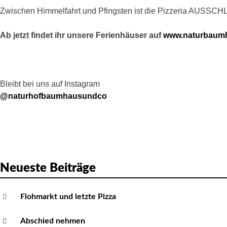
n
Zwischen Himmelfahrt und Pfingsten ist die Pizzeria AUSSCHL
a
v
Ab jetzt findet ihr unsere Ferienhäuser auf
www.naturbaum
i
g
a
Bleibt bei uns auf Instagram
t
@naturhofbaumhausundco
i
o
n
Neueste Beiträge
Flohmarkt und letzte Pizza
Abschied nehmen