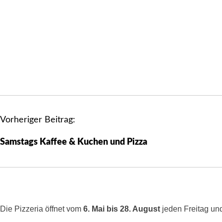
B
Vorheriger Beitrag:
e
Samstags Kaffee & Kuchen und Pizza
i
t
r
a
g
Die Pizzeria öffnet vom
6. Mai bis 28. August
jeden Freitag und
s