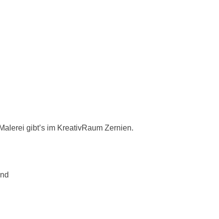
lerei gibt’s im KreativRaum Zernien.
and