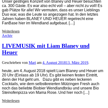
Unser gestriges Konzert von Blaney und Heuer besuchten
ca. 300 Gäste. Es war also echt voll – aber nicht zu voll! Es
gab Plätze für alle! Wir vermuten, dass es unser Lieblings
Duo war, was die Leute so angezogen hat. In den letztes
Jahren haben BLANEY UND HEUER regelrecht eine
FanBase hier im Wendland aufgebaut. […]
300
Weiterlesen
Gäste
Archiv
lauschen
dem
LIVEMUSIK mit Liam Blaney und
Irish
Heuer
Blues
Geschrieben von
Mari
am
4. August 2018
13. März 2019
.
heute, am 4. August 2018 spielt Liam Blaney und Heuer um
20 Uhr (Einlass ab 19 Uhr). Es gibt keinen festen Eintritt,
denn der Hut geht um. Dazu gibt es neben leckeren
Cocktails, wie dem selbstkreierten Mützingen Fresh auch
noch das beliebte Biobier Wendlandbräu und unsere Bio
Steinofenpizza von Mama Rose. Und hier noch […]
LIVEMUSIK
Weiterlesen
mit