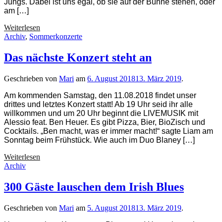
Jungs. Dabei ist uns egal, ob sie auf der Bühne stehen, oder
am […]
The
Weiterlesen
Voice
Archiv
,
Sommerkonzerte
of
Germany
Das nächste Konzert steht an
Geschrieben von
Mari
am
6. August 2018
13. März 2019
.
Am kommenden Samstag, den 11.08.2018 findet unser
drittes und letztes Konzert statt! Ab 19 Uhr seid ihr alle
willkommen und um 20 Uhr beginnt die LIVEMUSIK mit
Alessio feat. Ben Heuer. Es gibt Pizza, Bier, BioZisch und
Cocktails. „Ben macht, was er immer macht!“ sagte Liam am
Sonntag beim Frühstück. Wie auch im Duo Blaney […]
Das
Weiterlesen
nächste
Archiv
Konzert
steht
300 Gäste lauschen dem Irish Blues
an
Geschrieben von
Mari
am
5. August 2018
13. März 2019
.