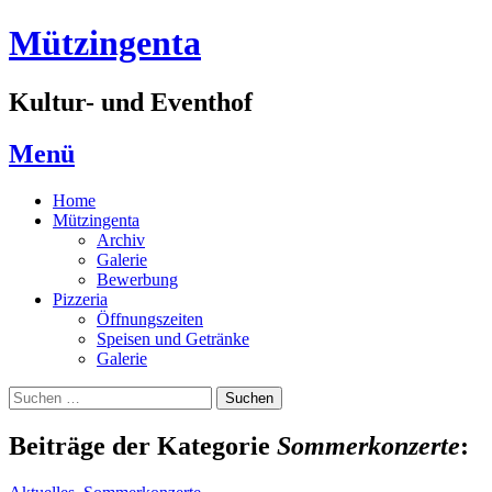
Zum
Mützingenta
Inhalt
springen
Kultur- und Eventhof
Menü
Home
Mützingenta
Archiv
Galerie
Bewerbung
Pizzeria
Öffnungszeiten
Speisen und Getränke
Galerie
Suchen
Suchen
nach:
Beiträge der Kategorie
Sommerkonzerte
: