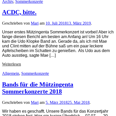
Liam
Archiv
,
Sommerkonzerte
Blaney
und
ACDC, bitte.
Heuer
Geschrieben von
Mari
am
10. Juli 2018
13. März 2019
.
Unser erstes Mützingenta Sommerkonzert ist vorbei! Aber ich
fange diesen Bericht am besten am Anfang an! Um 16 Uhr
kam die Udo Klopke Band an. Gerade da, als ich mit Mae
und Clint mitten auf der Bühne saß um ein paar leckere
Apfelscheiben im Schatten zu genießen. Als Udo aus dem
Auto ausstieg, sagte Mae […]
ACDC,
Weiterlesen
bitte.
Allgemein
,
Sommerkonzerte
Bands für die Mützingenta
Sommerkonzerte 2018
Geschrieben von
Mari
am
5. März 2018
25. Mai 2018
.
Wir haben es geschafft. Unsere Bands für das Konzertjahr
2018 stehen fest. Hier ein kurzer Überblick… 07.07. – 20