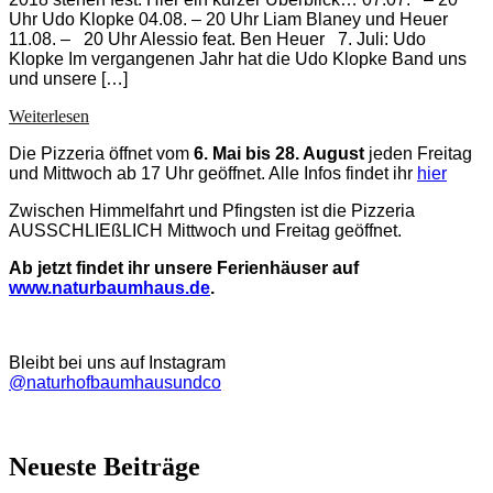
Uhr Udo Klopke 04.08. – 20 Uhr Liam Blaney und Heuer
11.08. – 20 Uhr Alessio feat. Ben Heuer 7. Juli: Udo
Klopke Im vergangenen Jahr hat die Udo Klopke Band uns
und unsere […]
Bands
Weiterlesen
für
Die Pizzeria öffnet vom
6. Mai bis 28. August
jeden Freitag
die
und Mittwoch ab 17 Uhr geöffnet. Alle Infos findet ihr
hier
Mützingenta
Sommerkonzerte
Zwischen Himmelfahrt und Pfingsten ist die Pizzeria
2018
AUSSCHLIEßLICH Mittwoch und Freitag geöffnet.
Ab jetzt findet ihr unsere Ferienhäuser auf
www.naturbaumhaus.de
.
Bleibt bei uns auf Instagram
@naturhofbaumhausundco
Neueste Beiträge